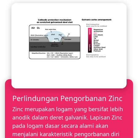
Perlindungan Pengorbanan Zinc
Zinc merupakan logam yang bersifat lebih
anodik dalam deret galvanik. Lapisan Zinc
pada logam dasar secara alami akan
menjalani karakteristik pengorbanan diri