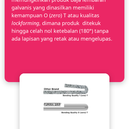
galvanis yang dinasilkan memiliki
kemampuan O (
zero
) T atau kualitas
lockforming
, dimana produk ditekuk
hingga celah nol ketebalan (180°) tanpa
ada lapisan yang retak atau mengelupas.