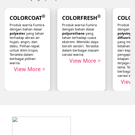
®
®
COLOR
COAT
COLOR
FRESH
COLO
Produk warna Fumira
Produk warna Fumira
Produk wa
dengan bahan dasar
dengan bahan dasar
dengan ba
polyester
yang tahan
polyurethane
yang
polyvinyli
terhadap abrasi air
tahan terhadap cuaca
difluoride
hujan, angin, dan
ekstrem. Memiliki daya
yang memil
debu. Pilihan tepat
bersih sendiri. Tersedia
ketahanan
untuk iklim tropis.
dalam berbagai macam
dari kepud
Tersedia dalam
variasi warna.
pengapura
berbagai pilihan
kilapan ya
View More >
warna.
terjaga da
lama. Ters
View More >
berbagai 
variasi war
View